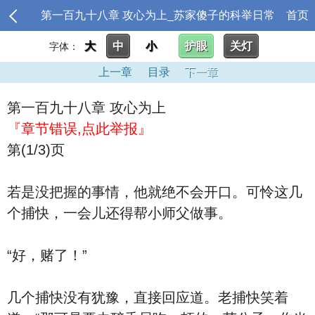
第一百九十八章 攻心为上_苏家傻子的科举日常
首页
大
中
小
护眼
关灯
字体：
上一章
目录
下一章
第一百九十八章 攻心为上
『章节错误,点此举报』
第(1/3)页
若是没把握的事情，他就绝不会开口。可怜这几
个捕快，一会儿还得帮小师父做事。
“好，赌了！”
几个捕快没有犹豫，直接回应道。老捕快笑着