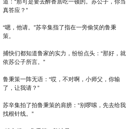
道：“那可是要去醉香居吃一顿的。苏公子，你当
真答应？”
“嗯，他请。”苏辛集指了指在一旁偷笑的鲁秉
策。
捕快们都知道鲁家的实力，纷纷点头：“那好，就
依苏公子所言。”
鲁秉策一阵无语：“哎，不对啊，小师父，你输
了，让我请？”
苏辛集拍了拍鲁秉策的肩膀：“别啰嗦，先去给我
找根针线。”