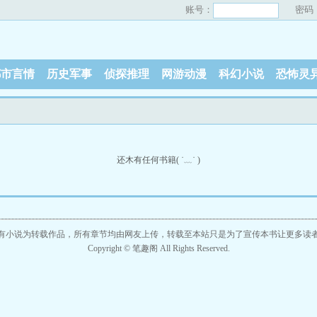
账号：
密码
都市言情
历史军事
侦探推理
网游动漫
科幻小说
恐怖灵
还木有任何书籍( ˙﹏˙ )
有小说为转载作品，所有章节均由网友上传，转载至本站只是为了宣传本书让更多读
Copyright © 笔趣阁 All Rights Reserved.