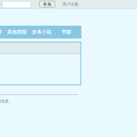
：
用户注册
异
其他类型
全本小说
书架
者欣赏。