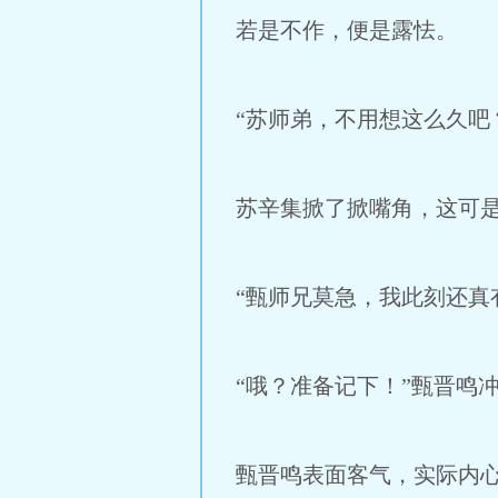
若是不作，便是露怯。
“苏师弟，不用想这么久吧
苏辛集掀了掀嘴角，这可
“甄师兄莫急，我此刻还真
“哦？准备记下！”甄晋鸣
甄晋鸣表面客气，实际内