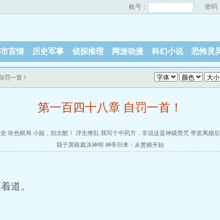
账号：
密码
都市言情
历史军事
侦探推理
网游动漫
科幻小说
恐怖灵
 自罚一首！
第一百四十八章 自罚一首！
唐史
玫色棋局
小姐，别太酷！
浮生缭乱
我写个中药方，非说这是神级禁咒
带崽离婚后
我于黑暗裁决神明
神帝归来：从赘婿开始
笑着道。