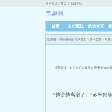
将本站设为首页
|
收藏本站
笔趣阁
首页
玄幻魔法
武侠修真
笔趣阁
>
苏家傻子的科举日常
> 第一百四十八章
推荐阅读：
命运之轮之破局者
娶妻媚娘改
“越说越离谱了。”苏辛集