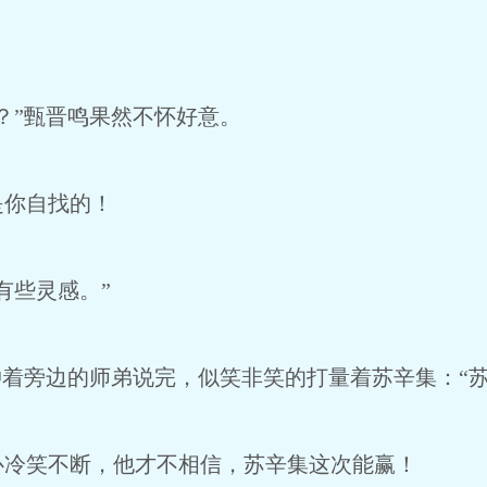
？”甄晋鸣果然不怀好意。
是你自找的！
有些灵感。”
冲着旁边的师弟说完，似笑非笑的打量着苏辛集：“
心冷笑不断，他才不相信，苏辛集这次能赢！