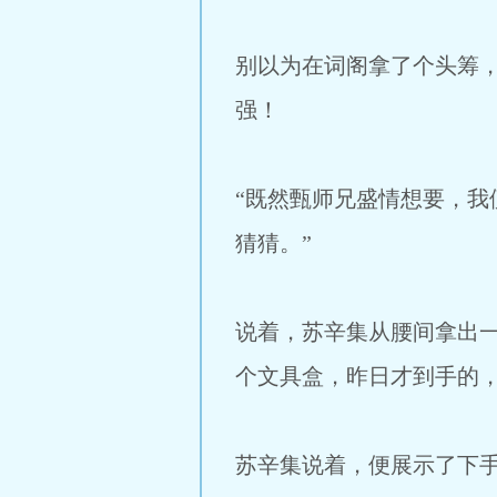
别以为在词阁拿了个头筹
强！
“既然甄师兄盛情想要，
猜猜。”
说着，苏辛集从腰间拿出
个文具盒，昨日才到手的
苏辛集说着，便展示了下