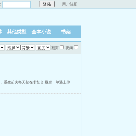
：
用户注册
异
其他类型
全本小说
书架
翻页
夜间
，重生前夫每天都在求复合
最后一单遇上你