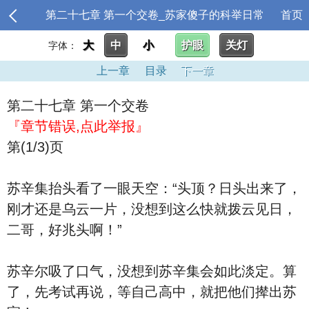
第二十七章 第一个交卷_苏家傻子的科举日常
首页
大
中
小
护眼
关灯
字体：
上一章
目录
下一章
第二十七章 第一个交卷
『章节错误,点此举报』
第(1/3)页
苏辛集抬头看了一眼天空：“头顶？日头出来了，
刚才还是乌云一片，没想到这么快就拨云见日，
二哥，好兆头啊！”
苏辛尔吸了口气，没想到苏辛集会如此淡定。算
了，先考试再说，等自己高中，就把他们撵出苏